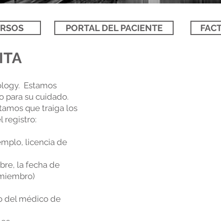
RSOS
PORTAL DEL PACIENTE
FAC
ITA
ology. Estamos
o para su cuidado.
citamos que traiga los
 registro:
emplo, licencia de
bre, la fecha de
 miembro)
o del médico de